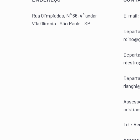
Rua Olimpiadas, N° 66, 4° andar
E-mail:
Vila Olimpia - São Paulo - SP
Departa
rdino@g
Departa
rdestro
Departa
rlanghi
Assesso
cristia
Tel.:
Rec
Assesso