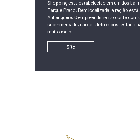
Shopping está estabelecido em um dos bair
Parque Prado. Bem localizada, a região está
Anhanguera. O empreendimento conta com c
supermercado, caixas eletrônicos, estacion
muito mais.
Site