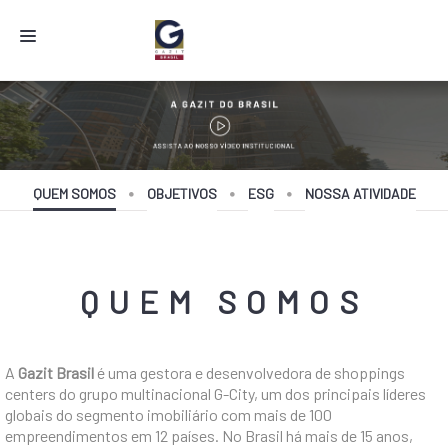
GAZIT BRASIL
GAZIT GLOBE
PORTFÓLIO
QUEM SOMOS
OBJETIVOS
ESG
NOSSA ATIVIDADE
R.I.
LOCAÇÃO E MÍDIA
QUEM SOMOS
NOTÍCIAS
CONTATO
A
Gazit Brasil
é uma gestora e desenvolvedora de shoppings
centers do grupo multinacional G-City, um dos principais líderes
globais do segmento imobiliário com mais de 100
empreendimentos em 12 países. No Brasil há mais de 15 anos,